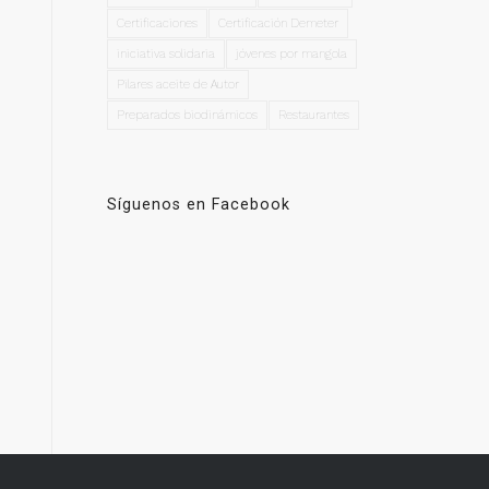
Certificaciones
Certificación Demeter
iniciativa solidaria
jóvenes por mangola
Pilares aceite de Autor
Preparados biodinámicos
Restaurantes
Síguenos en Facebook