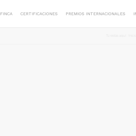
FINCA
CERTIFICACIONES
PREMIOS INTERNACIONALES
I
Tú estás aquí:
Inici