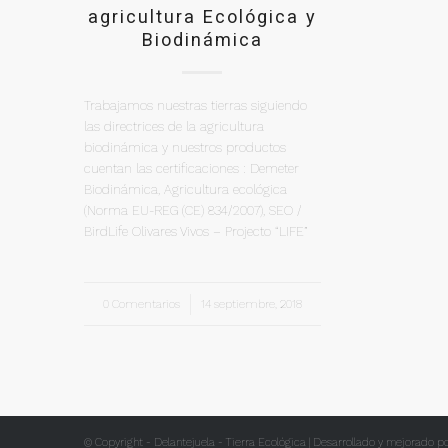
agricultura Ecológica y
Biodinámica
Trabajamos nuestras tierras siguiendo
las directrices de la agricultura
biodinámica y nuestros productos
cuentan las certificaciones : Demeter
Biodinámica, Agricultura ecológica
(Norma EU-REG (CE) 834/2007), SEO /
BirdLife Olivares Vivos – Projecto “LIFE”
0 Comentarios
/
14 septiembre, 2018
© Copyright - Delantejuela - Tierra Ecológica | Desarrollado y mejorado p