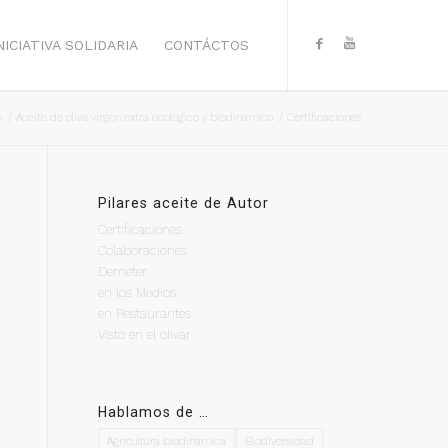
NICIATIVA SOLIDARIA
CONTÁCTOS
o
/
Aceite de oliva virgen extra ecologico y biodinamico
/
Certificaciones
Pilares aceite de Autor
Certificaciones
Colaboraciones
Demeter
en los Medios
en Restaurantes
Visto en el olivar
Hablamos de …
Agricultura biodinámica
Biodiversidad